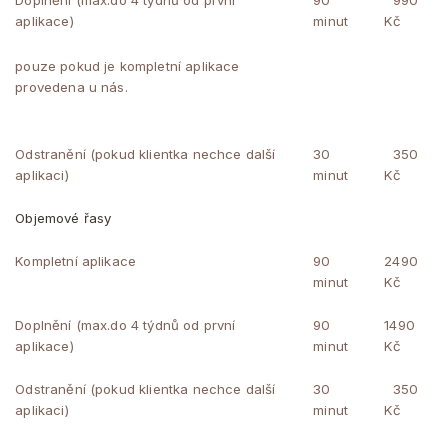
Doplnění (max.do 4 týdnů od první
90
990
aplikace)
minut
Kč
pouze pokud je kompletní aplikace
provedena u nás.
Odstranění (pokud klientka nechce další
30
350
aplikaci)
minut
Kč
Objemové řasy
Kompletní aplikace
90
2490
minut
Kč
Doplnění (max.do 4 týdnů od první
90
1490
aplikace)
minut
Kč
Odstranění (pokud klientka nechce další
30
350
aplikaci)
minut
Kč