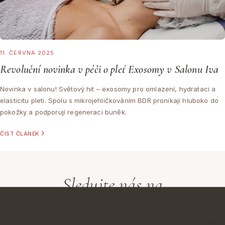
11. ČERVNA 2025
Revoluční novinka v péči o pleť Exosomy v Salonu Iva
Novinka v salonu! Světový hit – exosomy pro omlazení, hydrataci a
elasticitu pleti. Spolu s mikrojehličkováním BDR pronikají hluboko do
pokožky a podporují regeneraci buněk.
ČÍST ČLÁNEK
Sledujte nás na
Instagramu